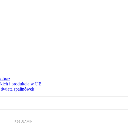
 obraz
adkich i produkcja w UE
 świata spalinówek
REGULAMIN