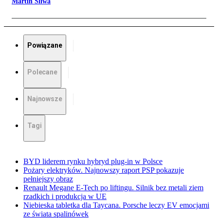
Martin Śliwa
Powiązane
Polecane
Najnowsze
Tagi
BYD liderem rynku hybryd plug-in w Polsce
Pożary elektryków. Najnowszy raport PSP pokazuje
pełniejszy obraz
Renault Megane E-Tech po liftingu. Silnik bez metali ziem
rzadkich i produkcja w UE
Niebieska tabletka dla Taycana. Porsche leczy EV emocjami
ze świata spalinówek