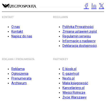
KONTAKT
REGULAMIN
O nas
Polityka Prywatności
Kontakt
Zmiana ustawień zgód
Napisz do nas
Regulamin serwisu
Informacje o nadawcy
Deklaracja dostępności
REKLAMA I PRENUMERATA
PARTNERZY
Reklama
E-kiosk.pl
Ogłoszenia
E-gazety.pl
Prenumerata
Nexto.pl
Archiwum
Mała księgowość
Kancelarierp.pl
Wieści Rolnicze
Życie Warszawy