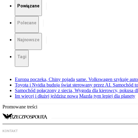
Powiązane
Polecane
Najnowsze
Tagi
Europa poczeka, Chiny pojadą same. Volkswagen szykuje aut
Toyota i Nvidia budują świat sterowany przez AI. Samochód to
Samochód połączony z siecią. Wygoda dla kierowcy, pokusa dl
Im więcej i dłużej jeździsz nową Mazdą tym lepiej dla planety
Promowane treści
KONTAKT