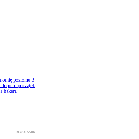
onomię poziomu 3
 dopiero początek
a hakera
REGULAMIN