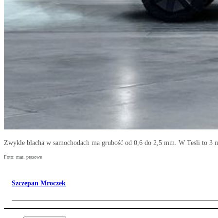
Zwykle blacha w samochodach ma grubość od 0,6 do 2,5 mm. W Tesli to 3
Foto: mat. prasowe
Szczepan Mroczek