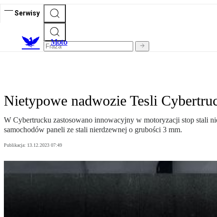
Serwisy
M
oto
Nietypowe nadwozie Tesli Cybertruc
W Cybertrucku zastosowano innowacyjny w motoryzacji stop stali nie
samochodów paneli ze stali nierdzewnej o grubości 3 mm.
Publikacja:
13.12.2023 07:49