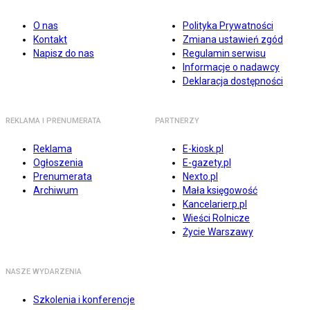
O nas
Polityka Prywatności
Kontakt
Zmiana ustawień zgód
Napisz do nas
Regulamin serwisu
Informacje o nadawcy
Deklaracja dostępności
REKLAMA I PRENUMERATA
PARTNERZY
Reklama
E-kiosk.pl
Ogłoszenia
E-gazety.pl
Prenumerata
Nexto.pl
Archiwum
Mała księgowość
Kancelarierp.pl
Wieści Rolnicze
Życie Warszawy
NASZE WYDARZENIA
Szkolenia i konferencje