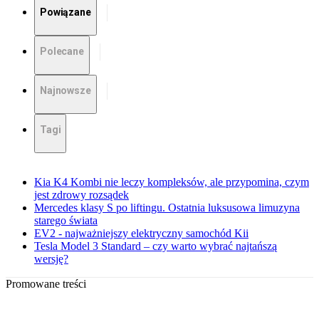
Powiązane
Polecane
Najnowsze
Tagi
Kia K4 Kombi nie leczy kompleksów, ale przypomina, czym
jest zdrowy rozsądek
Mercedes klasy S po liftingu. Ostatnia luksusowa limuzyna
starego świata
EV2 - najważniejszy elektryczny samochód Kii
Tesla Model 3 Standard – czy warto wybrać najtańszą
wersję?
Promowane treści