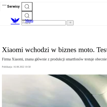
Serwisy
M
oto
Xiaomi wchodzi w biznes moto. Tes
Firma Xiaomi, znana głównie z produkcji smartfonów testuje obecni
Publikacja:
16.08.2022 10:58