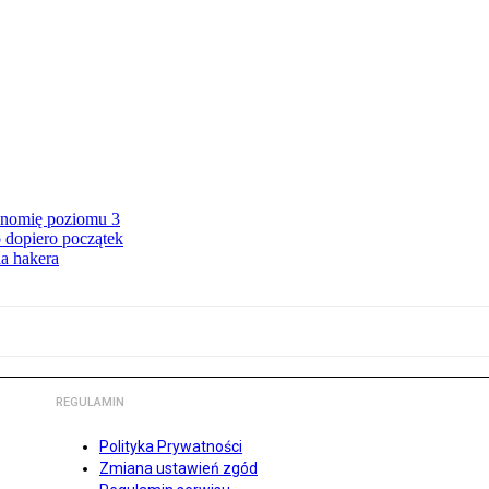
onomię poziomu 3
 dopiero początek
a hakera
REGULAMIN
Polityka Prywatności
Zmiana ustawień zgód