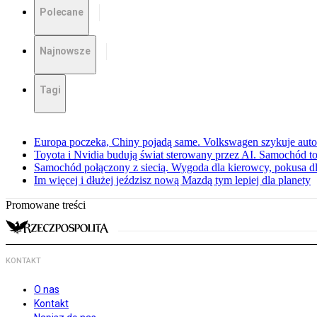
Polecane
Najnowsze
Tagi
Europa poczeka, Chiny pojadą same. Volkswagen szykuje aut
Toyota i Nvidia budują świat sterowany przez AI. Samochód to
Samochód połączony z siecią. Wygoda dla kierowcy, pokusa dl
Im więcej i dłużej jeździsz nową Mazdą tym lepiej dla planety
Promowane treści
KONTAKT
O nas
Kontakt