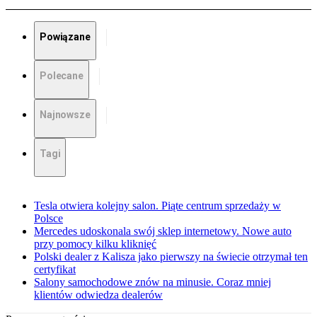
Powiązane
Polecane
Najnowsze
Tagi
Tesla otwiera kolejny salon. Piąte centrum sprzedaży w
Polsce
Mercedes udoskonala swój sklep internetowy. Nowe auto
przy pomocy kilku kliknięć
Polski dealer z Kalisza jako pierwszy na świecie otrzymał ten
certyfikat
Salony samochodowe znów na minusie. Coraz mniej
klientów odwiedza dealerów