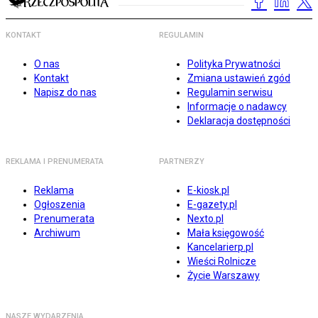
KONTAKT
REGULAMIN
O nas
Polityka Prywatności
Kontakt
Zmiana ustawień zgód
Napisz do nas
Regulamin serwisu
Informacje o nadawcy
Deklaracja dostępności
REKLAMA I PRENUMERATA
PARTNERZY
Reklama
E-kiosk.pl
Ogłoszenia
E-gazety.pl
Prenumerata
Nexto.pl
Archiwum
Mała księgowość
Kancelarierp.pl
Wieści Rolnicze
Życie Warszawy
NASZE WYDARZENIA