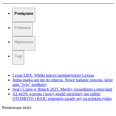
Powiązane
Polecane
Najnowsze
Tagi
Lexus LBX. Wielki sukces najmniejszego Lexusa
Jedna marka aut nie do zdarcia. Nowe badanie ujawnia, które
auta "żyją" najdłużej
Seat i Cupra w flotach 2025. Między rozsądkiem a emocjami
Aż 443% wzrostu i nowy model sprzedaży aut online:
OTOMOTO i BAIC zmieniają zasady gry na polskim rynku
Promowane treści