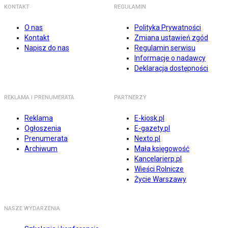
KONTAKT
REGULAMIN
O nas
Polityka Prywatności
Kontakt
Zmiana ustawień zgód
Napisz do nas
Regulamin serwisu
Informacje o nadawcy
Deklaracja dostępności
REKLAMA I PRENUMERATA
PARTNERZY
Reklama
E-kiosk.pl
Ogłoszenia
E-gazety.pl
Prenumerata
Nexto.pl
Archiwum
Mała księgowość
Kancelarierp.pl
Wieści Rolnicze
Życie Warszawy
NASZE WYDARZENIA