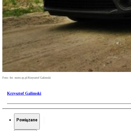
Foto: fot. moto.rp.pl/Krzysztof Galimski
Krzysztof Galimski
Powiązane