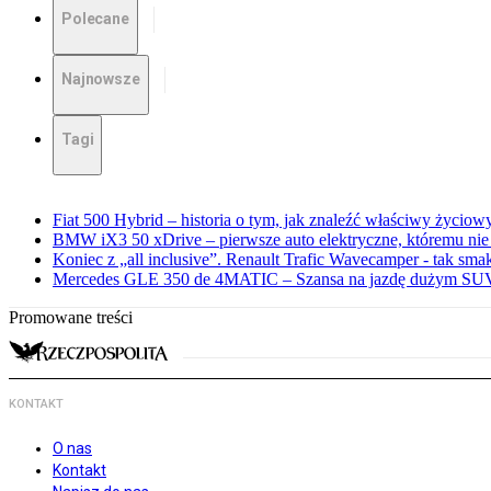
Polecane
Najnowsze
Tagi
Fiat 500 Hybrid – historia o tym, jak znaleźć właściwy życiow
BMW iX3 50 xDrive – pierwsze auto elektryczne, któremu nie
Koniec z „all inclusive”. Renault Trafic Wavecamper - tak sm
Mercedes GLE 350 de 4MATIC – Szansa na jazdę dużym SUV
Promowane treści
KONTAKT
O nas
Kontakt