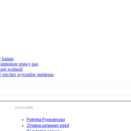
y balans
 imponuje prawy pas
akuje wolność
-em bez wyrzutów sumienia
REGULAMIN
Polityka Prywatności
Zmiana ustawień zgód