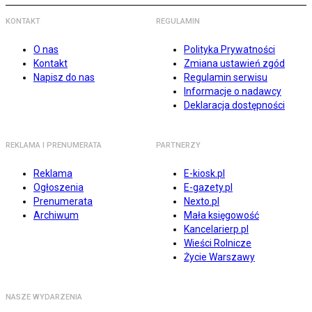
KONTAKT
REGULAMIN
O nas
Polityka Prywatności
Kontakt
Zmiana ustawień zgód
Napisz do nas
Regulamin serwisu
Informacje o nadawcy
Deklaracja dostępności
REKLAMA I PRENUMERATA
PARTNERZY
Reklama
E-kiosk.pl
Ogłoszenia
E-gazety.pl
Prenumerata
Nexto.pl
Archiwum
Mała księgowość
Kancelarierp.pl
Wieści Rolnicze
Życie Warszawy
NASZE WYDARZENIA