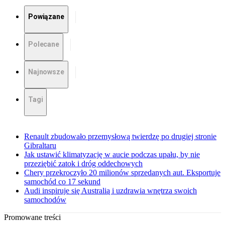
Powiązane
Polecane
Najnowsze
Tagi
Renault zbudowało przemysłową twierdzę po drugiej stronie
Gibraltaru
Jak ustawić klimatyzację w aucie podczas upału, by nie
przeziębić zatok i dróg oddechowych
Chery przekroczyło 20 milionów sprzedanych aut. Eksportuje
samochód co 17 sekund
Audi inspiruje się Australią i uzdrawia wnętrza swoich
samochodów
Promowane treści