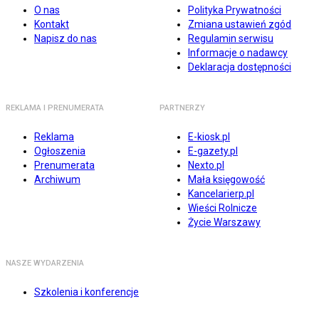
O nas
Polityka Prywatności
Kontakt
Zmiana ustawień zgód
Napisz do nas
Regulamin serwisu
Informacje o nadawcy
Deklaracja dostępności
REKLAMA I PRENUMERATA
PARTNERZY
Reklama
E-kiosk.pl
Ogłoszenia
E-gazety.pl
Prenumerata
Nexto.pl
Archiwum
Mała księgowość
Kancelarierp.pl
Wieści Rolnicze
Życie Warszawy
NASZE WYDARZENIA
Szkolenia i konferencje