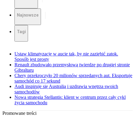
Najnowsze
Tagi
Ustaw klimatyzację w aucie tak, by nie zaziębić zatok.
Sposób jest prosty
Renault zbudowało przemysłową twierdzę po drugiej stronie
Gibraltaru
Chery przekroczyło 20 milionów sprzedanych aut. Eksportuje
samochód co 17 sekund
Audi inspiruje się Australią i uzdrawia wnętrza swoich
samochodów
Nowa strategia Stellantis: klient w centrum przez cały cykl
życia samochodu
Promowane treści