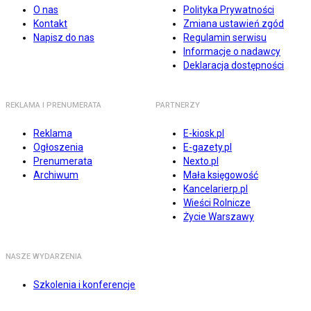
O nas
Polityka Prywatności
Kontakt
Zmiana ustawień zgód
Napisz do nas
Regulamin serwisu
Informacje o nadawcy
Deklaracja dostępności
REKLAMA I PRENUMERATA
PARTNERZY
Reklama
E-kiosk.pl
Ogłoszenia
E-gazety.pl
Prenumerata
Nexto.pl
Archiwum
Mała księgowość
Kancelarierp.pl
Wieści Rolnicze
Życie Warszawy
NASZE WYDARZENIA
Szkolenia i konferencje