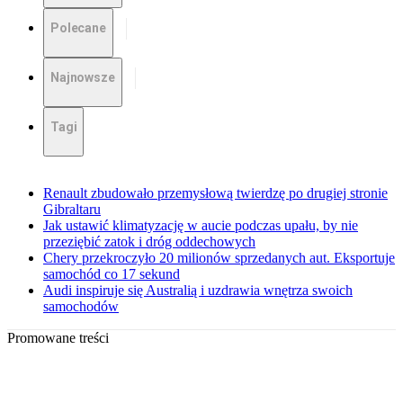
Polecane
Najnowsze
Tagi
Renault zbudowało przemysłową twierdzę po drugiej stronie
Gibraltaru
Jak ustawić klimatyzację w aucie podczas upału, by nie
przeziębić zatok i dróg oddechowych
Chery przekroczyło 20 milionów sprzedanych aut. Eksportuje
samochód co 17 sekund
Audi inspiruje się Australią i uzdrawia wnętrza swoich
samochodów
Promowane treści