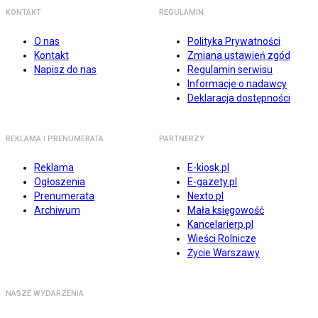
KONTAKT
REGULAMIN
O nas
Polityka Prywatności
Kontakt
Zmiana ustawień zgód
Napisz do nas
Regulamin serwisu
Informacje o nadawcy
Deklaracja dostępności
REKLAMA I PRENUMERATA
PARTNERZY
Reklama
E-kiosk.pl
Ogłoszenia
E-gazety.pl
Prenumerata
Nexto.pl
Archiwum
Mała księgowość
Kancelarierp.pl
Wieści Rolnicze
Życie Warszawy
NASZE WYDARZENIA