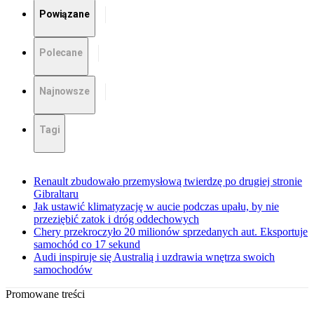
Powiązane
Polecane
Najnowsze
Tagi
Renault zbudowało przemysłową twierdzę po drugiej stronie
Gibraltaru
Jak ustawić klimatyzację w aucie podczas upału, by nie
przeziębić zatok i dróg oddechowych
Chery przekroczyło 20 milionów sprzedanych aut. Eksportuje
samochód co 17 sekund
Audi inspiruje się Australią i uzdrawia wnętrza swoich
samochodów
Promowane treści