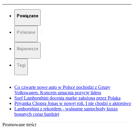
Powiązane
Polecane
Najnowsze
Tagi
Co czwarte nowe auto w Polsce pochodzi z Grupy
Volkswagen. Koncern umacnia pozycję lidera
Szef Lamborghini docenia markę założoną przez Polaka
Priyanka Chopra Jonas w nowej roli. I nie chodzi o aktorstwo
Lamborghini z rekordem - wulgarne samochody kuszą
bogatych coraz bardziej
Promowane treści