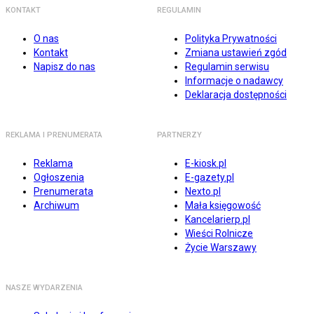
KONTAKT
REGULAMIN
O nas
Polityka Prywatności
Kontakt
Zmiana ustawień zgód
Napisz do nas
Regulamin serwisu
Informacje o nadawcy
Deklaracja dostępności
REKLAMA I PRENUMERATA
PARTNERZY
Reklama
E-kiosk.pl
Ogłoszenia
E-gazety.pl
Prenumerata
Nexto.pl
Archiwum
Mała księgowość
Kancelarierp.pl
Wieści Rolnicze
Życie Warszawy
NASZE WYDARZENIA