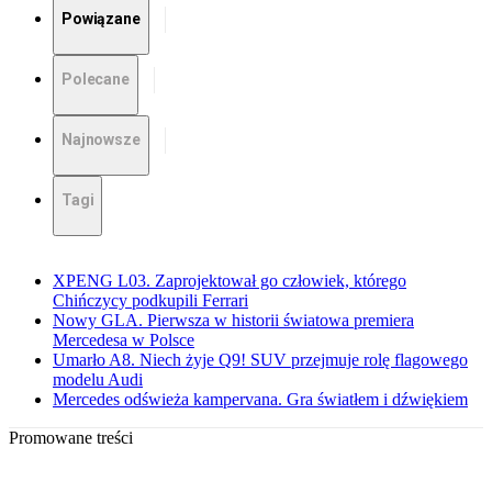
Powiązane
Polecane
Najnowsze
Tagi
XPENG L03. Zaprojektował go człowiek, którego
Chińczycy podkupili Ferrari
Nowy GLA. Pierwsza w historii światowa premiera
Mercedesa w Polsce
Umarło A8. Niech żyje Q9! SUV przejmuje rolę flagowego
modelu Audi
Mercedes odświeża kampervana. Gra światłem i dźwiękiem
Promowane treści