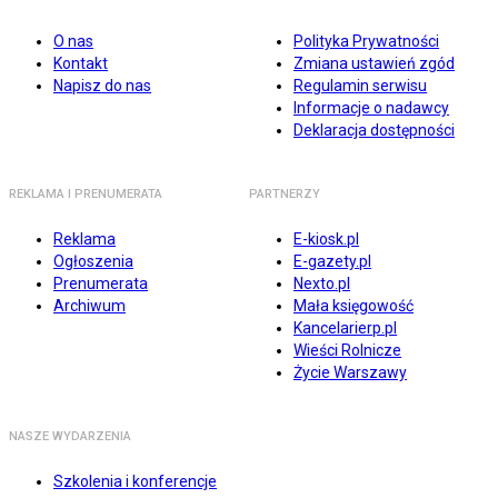
O nas
Polityka Prywatności
Kontakt
Zmiana ustawień zgód
Napisz do nas
Regulamin serwisu
Informacje o nadawcy
Deklaracja dostępności
REKLAMA I PRENUMERATA
PARTNERZY
Reklama
E-kiosk.pl
Ogłoszenia
E-gazety.pl
Prenumerata
Nexto.pl
Archiwum
Mała księgowość
Kancelarierp.pl
Wieści Rolnicze
Życie Warszawy
NASZE WYDARZENIA
Szkolenia i konferencje