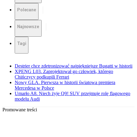
Polecane
Najnowsze
Tagi
Destrier chce zdetronizować najpiękniejsze Bugatti w historii
XPENG L03. Zaprojektował go człowiek, którego
Chińczycy podkupili Ferrari
Nowy GLA. Pierwsza w historii światowa premiera
Mercedesa w Polsce
Umarło A8. Niech żyje Q9! SUV przejmuje rolę flagowego
modelu Audi
Promowane treści