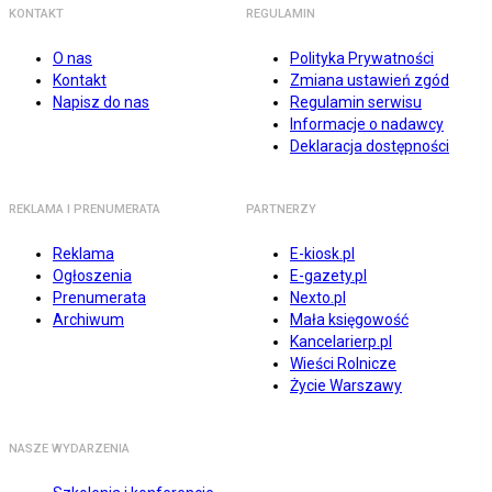
KONTAKT
REGULAMIN
O nas
Polityka Prywatności
Kontakt
Zmiana ustawień zgód
Napisz do nas
Regulamin serwisu
Informacje o nadawcy
Deklaracja dostępności
REKLAMA I PRENUMERATA
PARTNERZY
Reklama
E-kiosk.pl
Ogłoszenia
E-gazety.pl
Prenumerata
Nexto.pl
Archiwum
Mała księgowość
Kancelarierp.pl
Wieści Rolnicze
Życie Warszawy
NASZE WYDARZENIA