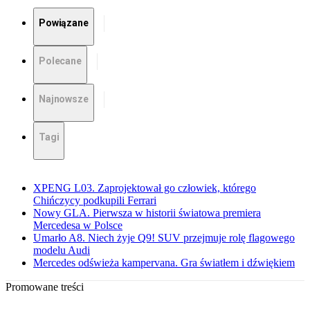
Powiązane
Polecane
Najnowsze
Tagi
XPENG L03. Zaprojektował go człowiek, którego
Chińczycy podkupili Ferrari
Nowy GLA. Pierwsza w historii światowa premiera
Mercedesa w Polsce
Umarło A8. Niech żyje Q9! SUV przejmuje rolę flagowego
modelu Audi
Mercedes odświeża kampervana. Gra światłem i dźwiękiem
Promowane treści