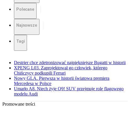
Polecane
Najnowsze
Tagi
Destrier chce zdetronizować najpiękniejsze Bugatti w historii
XPENG L03. Zaprojektował go człowiek, którego
Chińczycy podkupili Ferrari
Nowy GLA. Pierwsza w historii światowa premiera
Mercedesa w Polsce
Umarło A8. Niech żyje Q9! SUV przejmuje rolę flagowego
modelu Audi
Promowane treści