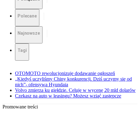
Polecane
Najnowsze
Tagi
OTOMOTO rewolucjonizuje dodawanie ogłoszeń
„Kiedyś uczyliśmy Chiny konkurencji. Dziś uczymy się od
nich”- ofensywa Hyundaia
Volvo zmierza ku giełdzie. Celuje w wycenę 20 mld dolarów
Czekasz na auto w leasingu? Możesz wziąć zastępcze
Promowane treści