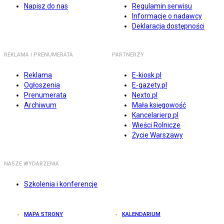
Napisz do nas
Regulamin serwisu
Informacje o nadawcy
Deklaracja dostępności
REKLAMA I PRENUMERATA
PARTNERZY
Reklama
E-kiosk.pl
Ogłoszenia
E-gazety.pl
Prenumerata
Nexto.pl
Archiwum
Mała księgowość
Kancelarierp.pl
Wieści Rolnicze
Życie Warszawy
NASZE WYDARZENIA
Szkolenia i konferencje
MAPA STRONY
KALENDARIUM