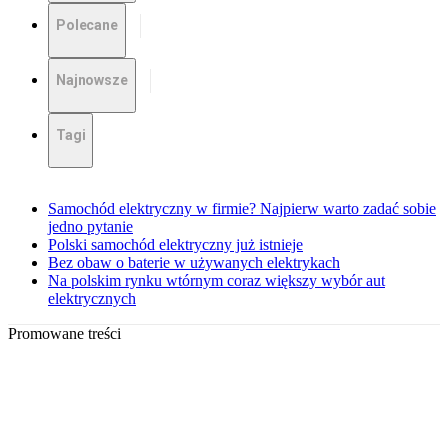
Polecane
Najnowsze
Tagi
Samochód elektryczny w firmie? Najpierw warto zadać sobie
jedno pytanie
Polski samochód elektryczny już istnieje
Bez obaw o baterie w używanych elektrykach
Na polskim rynku wtórnym coraz większy wybór aut
elektrycznych
Promowane treści