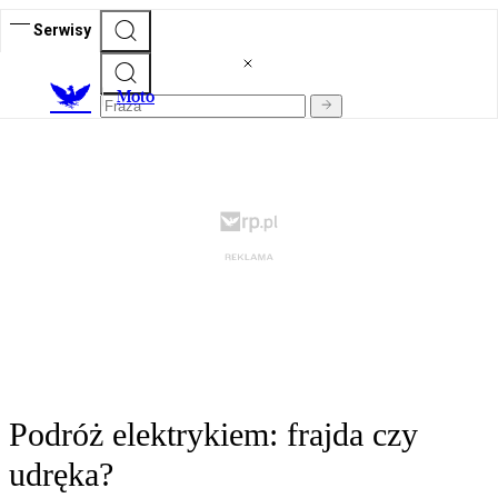
Serwisy
M
oto
Podróż elektrykiem: frajda czy
udręka?