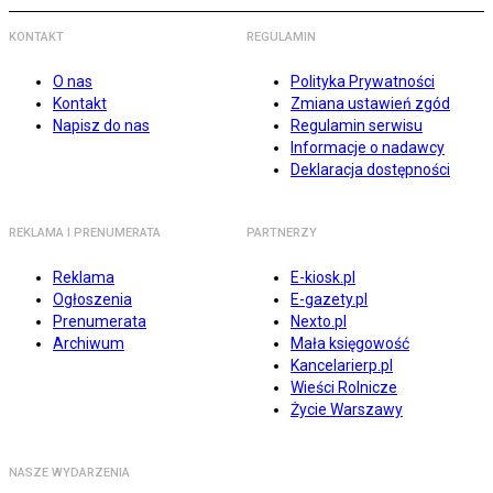
KONTAKT
REGULAMIN
O nas
Polityka Prywatności
Kontakt
Zmiana ustawień zgód
Napisz do nas
Regulamin serwisu
Informacje o nadawcy
Deklaracja dostępności
REKLAMA I PRENUMERATA
PARTNERZY
Reklama
E-kiosk.pl
Ogłoszenia
E-gazety.pl
Prenumerata
Nexto.pl
Archiwum
Mała księgowość
Kancelarierp.pl
Wieści Rolnicze
Życie Warszawy
NASZE WYDARZENIA