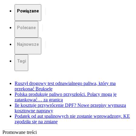
Powiązane
Polecane
Najnowsze
Tagi
Ruszył drogowy test odnawialnego paliwa, który ma
przekonać Brukselę
Polska produkuje paliwo przyszłości. Polacy mogą je
zatankować… za granicą
Ile kosztuje przywrócenie DPF? Nowe przepisy wymuszą
kosztowne naprawy
Podatek od aut spalinowych nie zostanie wprowadzony. KE
zgodziła się na zmianę
Promowane treści