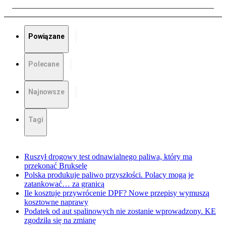
Powiązane
Polecane
Najnowsze
Tagi
Ruszył drogowy test odnawialnego paliwa, który ma
przekonać Brukselę
Polska produkuje paliwo przyszłości. Polacy mogą je
zatankować… za granicą
Ile kosztuje przywrócenie DPF? Nowe przepisy wymuszą
kosztowne naprawy
Podatek od aut spalinowych nie zostanie wprowadzony. KE
zgodziła się na zmianę