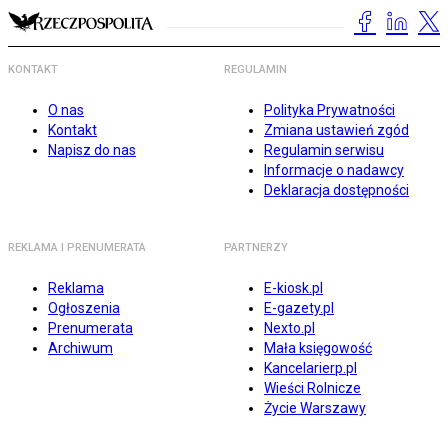
KONTAKT
REGULAMIN
O nas
Polityka Prywatności
Kontakt
Zmiana ustawień zgód
Napisz do nas
Regulamin serwisu
Informacje o nadawcy
Deklaracja dostępności
REKLAMA I PRENUMERATA
PARTNERZY
Reklama
E-kiosk.pl
Ogłoszenia
E-gazety.pl
Prenumerata
Nexto.pl
Archiwum
Mała księgowość
Kancelarierp.pl
Wieści Rolnicze
Życie Warszawy