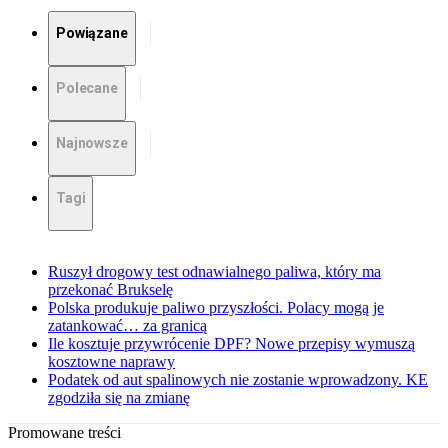
Powiązane
Polecane
Najnowsze
Tagi
Ruszył drogowy test odnawialnego paliwa, który ma
przekonać Brukselę
Polska produkuje paliwo przyszłości. Polacy mogą je
zatankować… za granicą
Ile kosztuje przywrócenie DPF? Nowe przepisy wymuszą
kosztowne naprawy
Podatek od aut spalinowych nie zostanie wprowadzony. KE
zgodziła się na zmianę
Promowane treści