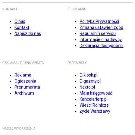
KONTAKT
REGULAMIN
O nas
Polityka Prywatności
Kontakt
Zmiana ustawień zgód
Napisz do nas
Regulamin serwisu
Informacje o nadawcy
Deklaracja dostępności
REKLAMA I PRENUMERATA
PARTNERZY
Reklama
E-kiosk.pl
Ogłoszenia
E-gazety.pl
Prenumerata
Nexto.pl
Archiwum
Mała księgowość
Kancelarierp.pl
Wieści Rolnicze
Życie Warszawy
NASZE WYDARZENIA