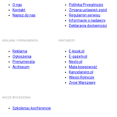
O nas
Polityka Prywatności
Kontakt
Zmiana ustawień zgód
Napisz do nas
Regulamin serwisu
Informacje o nadawcy
Deklaracja dostępności
REKLAMA I PRENUMERATA
PARTNERZY
Reklama
E-kiosk.pl
Ogłoszenia
E-gazety.pl
Prenumerata
Nexto.pl
Archiwum
Mała księgowość
Kancelarierp.pl
Wieści Rolnicze
Życie Warszawy
NASZE WYDARZENIA
Szkolenia i konferencje