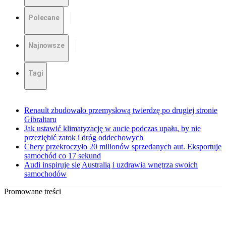
Polecane
Najnowsze
Tagi
Renault zbudowało przemysłową twierdzę po drugiej stronie
Gibraltaru
Jak ustawić klimatyzację w aucie podczas upału, by nie
przeziębić zatok i dróg oddechowych
Chery przekroczyło 20 milionów sprzedanych aut. Eksportuje
samochód co 17 sekund
Audi inspiruje się Australią i uzdrawia wnętrza swoich
samochodów
Promowane treści