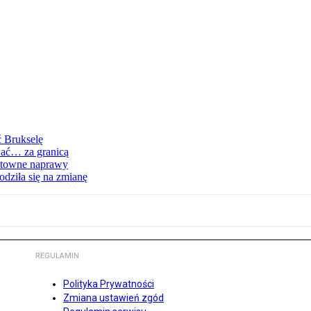
ć Brukselę
wać… za granicą
ztowne naprawy
dziła się na zmianę
REGULAMIN
Polityka Prywatności
Zmiana ustawień zgód