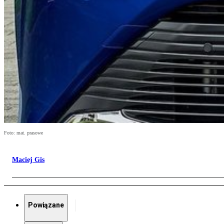
Foto: mat. prasowe
Maciej Gis
Powiązane