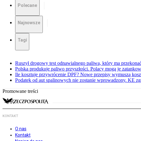
Polecane
Najnowsze
Tagi
Ruszył drogowy test odnawialnego paliwa, który ma przekona
Polska produkuje paliwo przyszłości. Polacy mogą je zatanko
Ile kosztuje przywrócenie DPF? Nowe przepisy wymuszą kos
Podatek od aut spalinowych nie zostanie wprowadzony. KE zgo
Promowane treści
KONTAKT
O nas
Kontakt