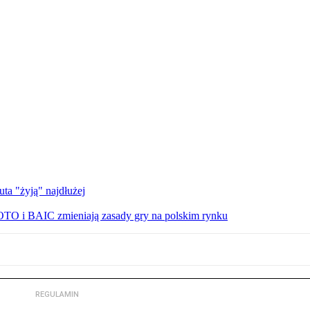
uta "żyją" najdłużej
TO i BAIC zmieniają zasady gry na polskim rynku
REGULAMIN