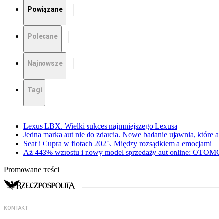
Powiązane
Polecane
Najnowsze
Tagi
Lexus LBX. Wielki sukces najmniejszego Lexusa
Jedna marka aut nie do zdarcia. Nowe badanie ujawnia, które a
Seat i Cupra w flotach 2025. Między rozsądkiem a emocjami
Aż 443% wzrostu i nowy model sprzedaży aut online: OTOMO
Promowane treści
KONTAKT