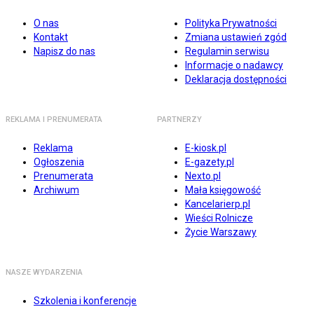
O nas
Polityka Prywatności
Kontakt
Zmiana ustawień zgód
Napisz do nas
Regulamin serwisu
Informacje o nadawcy
Deklaracja dostępności
REKLAMA I PRENUMERATA
PARTNERZY
Reklama
E-kiosk.pl
Ogłoszenia
E-gazety.pl
Prenumerata
Nexto.pl
Archiwum
Mała księgowość
Kancelarierp.pl
Wieści Rolnicze
Życie Warszawy
NASZE WYDARZENIA
Szkolenia i konferencje