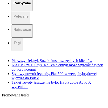
Powiązane
Polecane
Najnowsze
Tagi
Pierwszy elektryk Suzuki kusi oszczędnych klientów
Kia EV2 za 100 tys. zł? Ten elektryk może wywrócić rynek
do góry nogami
Stylowy powrót legendy. Fiat 500 w wersji hybrydowej
wjeżdża do Polski
Takiej Toyoty jeszcze nie było. Hybrydowe Aygo X
wycenione
Promowane treści