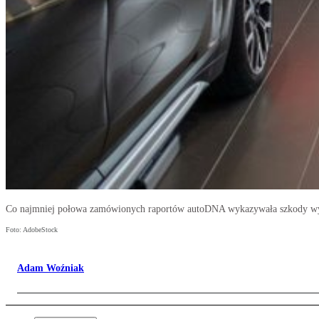
Co najmniej połowa zamówionych raportów autoDNA wykazywała szkody w
Foto: AdobeStock
Adam Woźniak