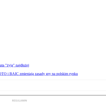
uta "żyją" najdłużej
TO i BAIC zmieniają zasady gry na polskim rynku
REGULAMIN