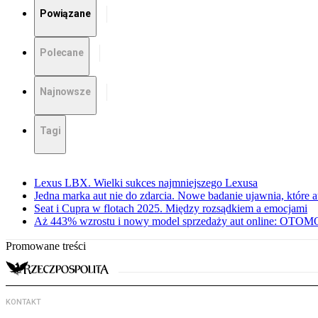
Powiązane
Polecane
Najnowsze
Tagi
Lexus LBX. Wielki sukces najmniejszego Lexusa
Jedna marka aut nie do zdarcia. Nowe badanie ujawnia, które a
Seat i Cupra w flotach 2025. Między rozsądkiem a emocjami
Aż 443% wzrostu i nowy model sprzedaży aut online: OTOMO
Promowane treści
KONTAKT