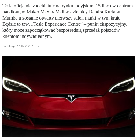
Tesla oficjalnie zadebiutuje na rynku indyjskim. 15 lipca w centrum
handlowym Maker Maxity Mall w dzielnicy Bandra Kurla w
Mumbaju zostanie otwarty pierwszy salon marki w tym kraju.
Będzie to tzw. „Tesla Experience Centre” – punkt ekspozycyjny,
który może zapoczątkować bezpośrednią sprzedaż pojazdów
klientom indywidualnym.
Publikacja:
14.07.2025 10:47