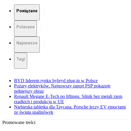
Powiązane
Polecane
Najnowsze
Tagi
BYD liderem rynku hybryd plug-in w Polsce
Pożary elektryków. Najnowszy raport PSP pokazuje
pełniejszy obraz
Renault Megane E-Tech po liftingu. Silnik bez metali ziem
rzadkich i produkcja w UE
Niebieska tabletka dla Taycana. Porsche leczy EV emocjami
ze świata spalinówek
Promowane treści