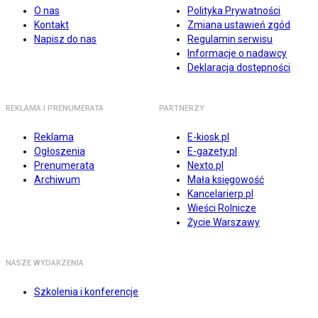
O nas
Polityka Prywatności
Kontakt
Zmiana ustawień zgód
Napisz do nas
Regulamin serwisu
Informacje o nadawcy
Deklaracja dostępności
REKLAMA I PRENUMERATA
PARTNERZY
Reklama
E-kiosk.pl
Ogłoszenia
E-gazety.pl
Prenumerata
Nexto.pl
Archiwum
Mała księgowość
Kancelarierp.pl
Wieści Rolnicze
Życie Warszawy
NASZE WYDARZENIA
Szkolenia i konferencje