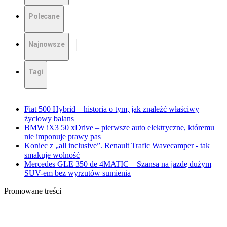
Polecane
Najnowsze
Tagi
Fiat 500 Hybrid – historia o tym, jak znaleźć właściwy
życiowy balans
BMW iX3 50 xDrive – pierwsze auto elektryczne, któremu
nie imponuje prawy pas
Koniec z „all inclusive”. Renault Trafic Wavecamper - tak
smakuje wolność
Mercedes GLE 350 de 4MATIC – Szansa na jazdę dużym
SUV-em bez wyrzutów sumienia
Promowane treści