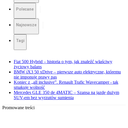
Polecane
Najnowsze
Tagi
Fiat 500 Hybrid – historia o tym, jak znaleźć właściwy
życiowy balans
BMW iX3 50 xDrive – pierwsze auto elektryczne, któremu
nie imponuje prawy pas
Koniec z „all inclusive”. Renault Trafic Wavecamper - tak
smakuje wolność
Mercedes GLE 350 de 4MATIC – Szansa na jazdę dużym
SUV-em bez wyrzutów sumienia
Promowane treści