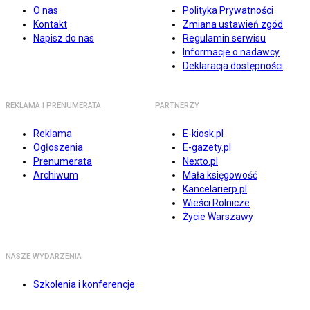
O nas
Polityka Prywatności
Kontakt
Zmiana ustawień zgód
Napisz do nas
Regulamin serwisu
Informacje o nadawcy
Deklaracja dostępności
REKLAMA I PRENUMERATA
PARTNERZY
Reklama
E-kiosk.pl
Ogłoszenia
E-gazety.pl
Prenumerata
Nexto.pl
Archiwum
Mała księgowość
Kancelarierp.pl
Wieści Rolnicze
Życie Warszawy
NASZE WYDARZENIA
Szkolenia i konferencje