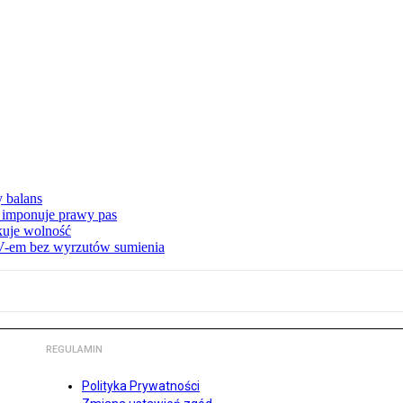
y balans
 imponuje prawy pas
akuje wolność
-em bez wyrzutów sumienia
REGULAMIN
Polityka Prywatności