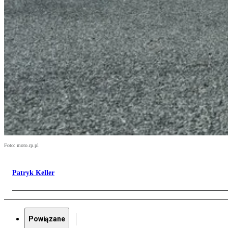
Foto: moto.rp.pl
Patryk Keller
Powiązane