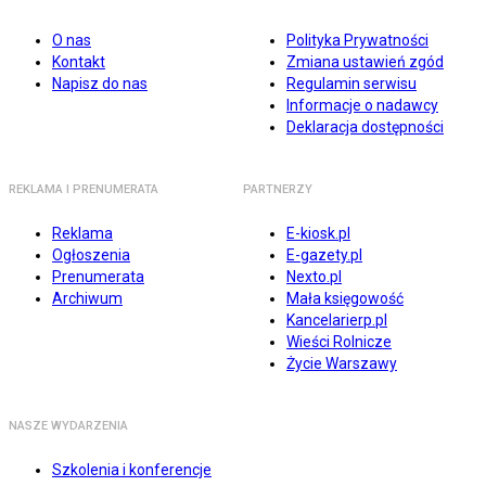
O nas
Polityka Prywatności
Kontakt
Zmiana ustawień zgód
Napisz do nas
Regulamin serwisu
Informacje o nadawcy
Deklaracja dostępności
REKLAMA I PRENUMERATA
PARTNERZY
Reklama
E-kiosk.pl
Ogłoszenia
E-gazety.pl
Prenumerata
Nexto.pl
Archiwum
Mała księgowość
Kancelarierp.pl
Wieści Rolnicze
Życie Warszawy
NASZE WYDARZENIA
Szkolenia i konferencje