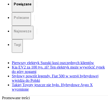
Powiązane
Polecane
Najnowsze
Tagi
Pierwszy elektryk Suzuki kusi oszczędnych klientów
Kia EV2 za 100 tys. zł? Ten elektryk może wywrócić rynek
do góry nogami
Stylowy powrót legendy. Fiat 500 w wersji hybrydowej
wjeżdża do Polski
Takiej Toyoty jeszcze nie było. Hybrydowe Aygo X
wycenione
Promowane treści