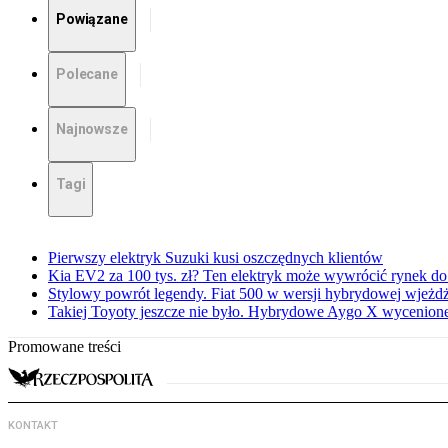
Powiązane
Polecane
Najnowsze
Tagi
Pierwszy elektryk Suzuki kusi oszczędnych klientów
Kia EV2 za 100 tys. zł? Ten elektryk może wywrócić rynek d
Stylowy powrót legendy. Fiat 500 w wersji hybrydowej wjeżdż
Takiej Toyoty jeszcze nie było. Hybrydowe Aygo X wycenion
Promowane treści
KONTAKT