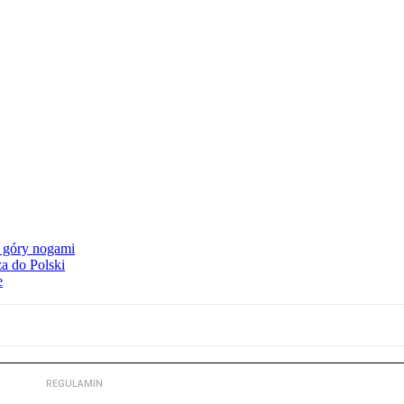
o góry nogami
a do Polski
e
REGULAMIN