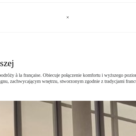
szej
róży à la française. Obiecuje połączenie komfortu i wyższego pozi
gnu, zachwycającym wnętrzu, stworzonym zgodnie z tradycjami francu