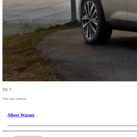
DS 7
Foto: mat. prasowe
Albert Warner