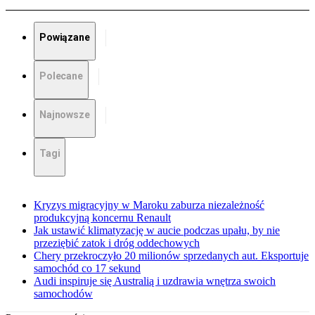
Powiązane
Polecane
Najnowsze
Tagi
Kryzys migracyjny w Maroku zaburza niezależność
produkcyjną koncernu Renault
Jak ustawić klimatyzację w aucie podczas upału, by nie
przeziębić zatok i dróg oddechowych
Chery przekroczyło 20 milionów sprzedanych aut. Eksportuje
samochód co 17 sekund
Audi inspiruje się Australią i uzdrawia wnętrza swoich
samochodów