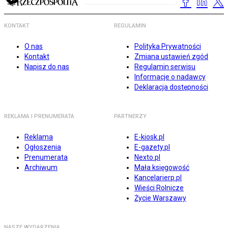
KONTAKT
REGULAMIN
O nas
Polityka Prywatności
Kontakt
Zmiana ustawień zgód
Napisz do nas
Regulamin serwisu
Informacje o nadawcy
Deklaracja dostępności
REKLAMA I PRENUMERATA
PARTNERZY
Reklama
E-kiosk.pl
Ogłoszenia
E-gazety.pl
Prenumerata
Nexto.pl
Archiwum
Mała księgowość
Kancelarierp.pl
Wieści Rolnicze
Życie Warszawy
NASZE WYDARZENIA