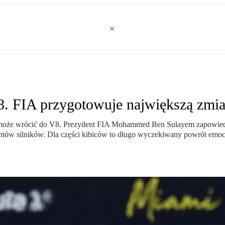
. FIA przygotowuje największą zmia
oże wrócić do V8. Prezydent FIA Mohammed Ben Sulayem zapowiedział
ntów silników. Dla części kibiców to długo wyczekiwany powrót emocj