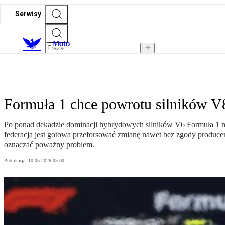
Serwisy
M
oto
Formuła 1 chce powrotu silników V8
Po ponad dekadzie dominacji hybrydowych silników V6 Formuła 1 m
federacja jest gotowa przeforsować zmianę nawet bez zgody produce
oznaczać poważny problem.
Publikacja:
10.05.2026 05:00