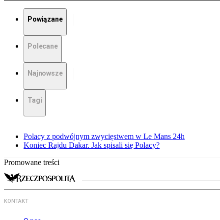
Powiązane
Polecane
Najnowsze
Tagi
Polacy z podwójnym zwycięstwem w Le Mans 24h
Koniec Rajdu Dakar. Jak spisali się Polacy?
Promowane treści
KONTAKT