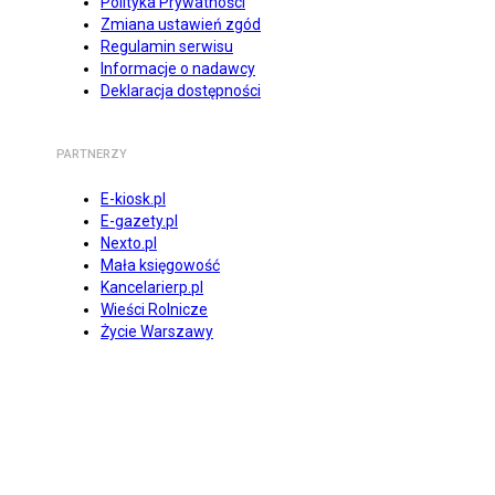
Polityka Prywatności
Zmiana ustawień zgód
Regulamin serwisu
Informacje o nadawcy
Deklaracja dostępności
PARTNERZY
E-kiosk.pl
E-gazety.pl
Nexto.pl
Mała księgowość
Kancelarierp.pl
Wieści Rolnicze
Życie Warszawy