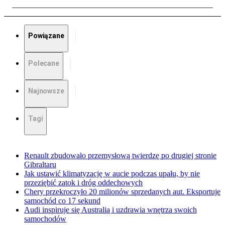
Powiązane
Polecane
Najnowsze
Tagi
Renault zbudowało przemysłową twierdzę po drugiej stronie
Gibraltaru
Jak ustawić klimatyzację w aucie podczas upału, by nie
przeziębić zatok i dróg oddechowych
Chery przekroczyło 20 milionów sprzedanych aut. Eksportuje
samochód co 17 sekund
Audi inspiruje się Australią i uzdrawia wnętrza swoich
samochodów