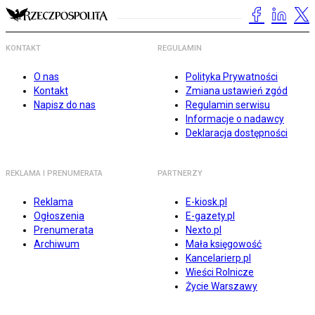
KONTAKT
REGULAMIN
O nas
Polityka Prywatności
Kontakt
Zmiana ustawień zgód
Napisz do nas
Regulamin serwisu
Informacje o nadawcy
Deklaracja dostępności
REKLAMA I PRENUMERATA
PARTNERZY
Reklama
E-kiosk.pl
Ogłoszenia
E-gazety.pl
Prenumerata
Nexto.pl
Archiwum
Mała księgowość
Kancelarierp.pl
Wieści Rolnicze
Życie Warszawy