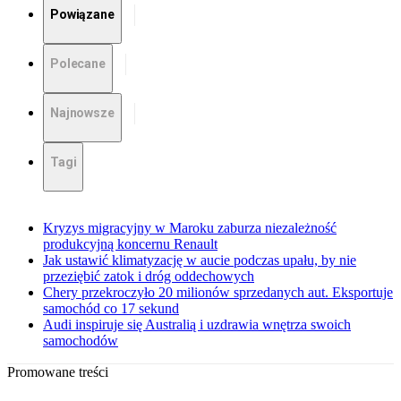
Powiązane
Polecane
Najnowsze
Tagi
Kryzys migracyjny w Maroku zaburza niezależność
produkcyjną koncernu Renault
Jak ustawić klimatyzację w aucie podczas upału, by nie
przeziębić zatok i dróg oddechowych
Chery przekroczyło 20 milionów sprzedanych aut. Eksportuje
samochód co 17 sekund
Audi inspiruje się Australią i uzdrawia wnętrza swoich
samochodów
Promowane treści