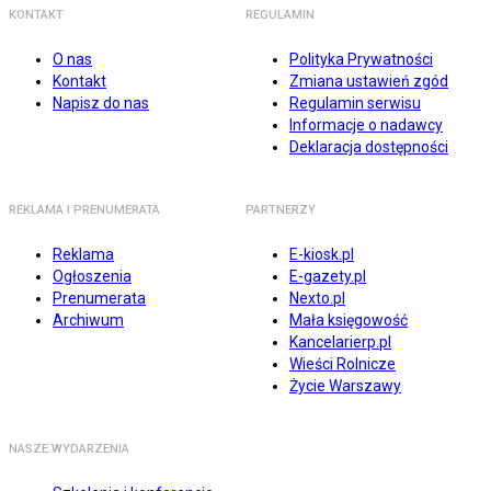
KONTAKT
REGULAMIN
O nas
Polityka Prywatności
Kontakt
Zmiana ustawień zgód
Napisz do nas
Regulamin serwisu
Informacje o nadawcy
Deklaracja dostępności
REKLAMA I PRENUMERATA
PARTNERZY
Reklama
E-kiosk.pl
Ogłoszenia
E-gazety.pl
Prenumerata
Nexto.pl
Archiwum
Mała księgowość
Kancelarierp.pl
Wieści Rolnicze
Życie Warszawy
NASZE WYDARZENIA