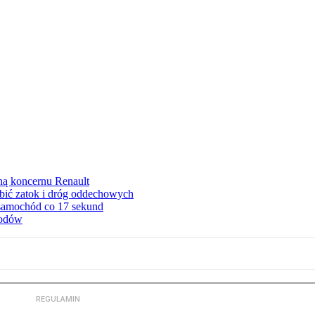
ną koncernu Renault
ębić zatok i dróg oddechowych
 samochód co 17 sekund
hodów
REGULAMIN