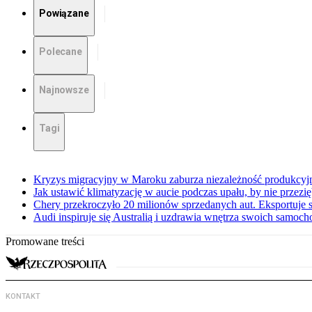
Powiązane
Polecane
Najnowsze
Tagi
Kryzys migracyjny w Maroku zaburza niezależność produkcyj
Jak ustawić klimatyzację w aucie podczas upału, by nie przezi
Chery przekroczyło 20 milionów sprzedanych aut. Eksportuje
Audi inspiruje się Australią i uzdrawia wnętrza swoich samoc
Promowane treści
KONTAKT