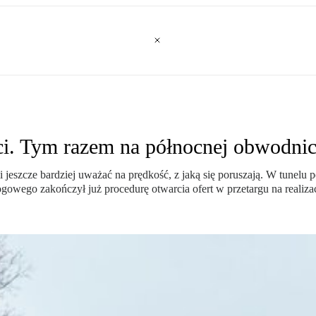
ci. Tym razem na północnej obwodni
eszcze bardziej uważać na prędkość, z jaką się poruszają. W tunelu po
wego zakończył już procedurę otwarcia ofert w przetargu na realizacj