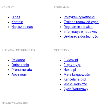
KONTAKT
REGULAMIN
O nas
Polityka Prywatności
Kontakt
Zmiana ustawień zgód
Napisz do nas
Regulamin serwisu
Informacje o nadawcy
Deklaracja dostępności
REKLAMA I PRENUMERATA
PARTNERZY
Reklama
E-kiosk.pl
Ogłoszenia
E-gazety.pl
Prenumerata
Nexto.pl
Archiwum
Mała księgowość
Kancelarierp.pl
Wieści Rolnicze
Życie Warszawy
NASZE WYDARZENIA