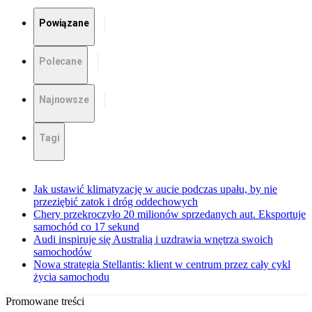
Powiązane
Polecane
Najnowsze
Tagi
Jak ustawić klimatyzację w aucie podczas upału, by nie
przeziębić zatok i dróg oddechowych
Chery przekroczyło 20 milionów sprzedanych aut. Eksportuje
samochód co 17 sekund
Audi inspiruje się Australią i uzdrawia wnętrza swoich
samochodów
Nowa strategia Stellantis: klient w centrum przez cały cykl
życia samochodu
Promowane treści