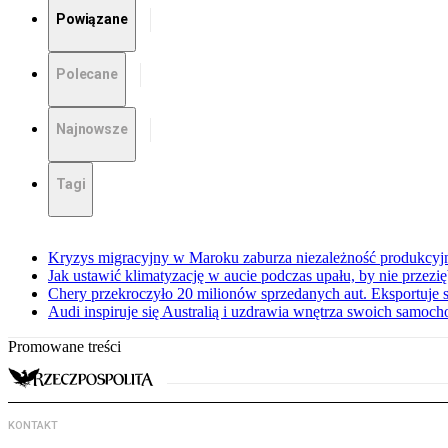
Powiązane
Polecane
Najnowsze
Tagi
Kryzys migracyjny w Maroku zaburza niezależność produkcyj
Jak ustawić klimatyzację w aucie podczas upału, by nie przezi
Chery przekroczyło 20 milionów sprzedanych aut. Eksportuje
Audi inspiruje się Australią i uzdrawia wnętrza swoich samoc
Promowane treści
KONTAKT