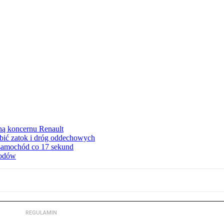
ną koncernu Renault
ębić zatok i dróg oddechowych
 samochód co 17 sekund
hodów
REGULAMIN