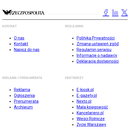
KONTAKT
REGULAMIN
O nas
Polityka Prywatności
Kontakt
Zmiana ustawień zgód
Napisz do nas
Regulamin serwisu
Informacje o nadawcy
Deklaracja dostępności
REKLAMA I PRENUMERATA
PARTNERZY
Reklama
E-kiosk.pl
Ogłoszenia
E-gazety.pl
Prenumerata
Nexto.pl
Archiwum
Mała księgowość
Kancelarierp.pl
Wieści Rolnicze
Życie Warszawy