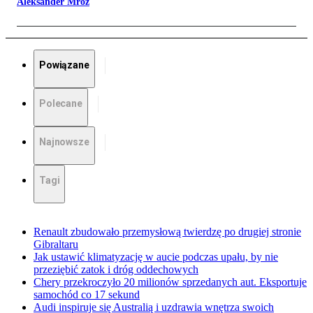
Aleksander Mróz
Powiązane
Polecane
Najnowsze
Tagi
Renault zbudowało przemysłową twierdzę po drugiej stronie
Gibraltaru
Jak ustawić klimatyzację w aucie podczas upału, by nie
przeziębić zatok i dróg oddechowych
Chery przekroczyło 20 milionów sprzedanych aut. Eksportuje
samochód co 17 sekund
Audi inspiruje się Australią i uzdrawia wnętrza swoich