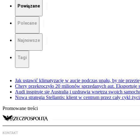
Powiązane
Polecane
Najnowsze
Tagi
Jak ustawić klimatyzację w aucie podczas upału, by nie przezi
Chery przekroczyło 20 milionów sprzedanych aut. Eksportuje
Audi inspiruje się Australią i uzdrawia wnętrza swoich samoc
Nowa strategia Stellantis: klient w centrum przez cały cykl ży
Promowane treści
KONTAKT