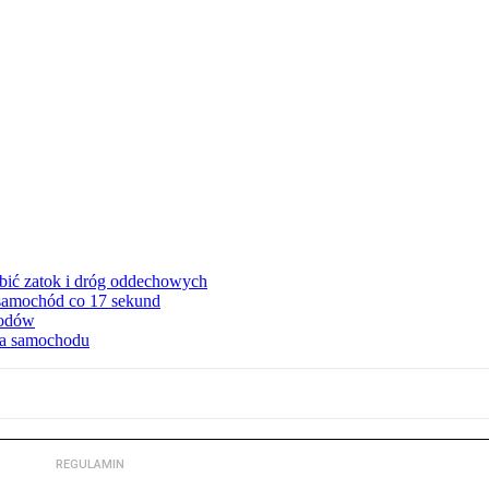
ębić zatok i dróg oddechowych
 samochód co 17 sekund
hodów
cia samochodu
REGULAMIN