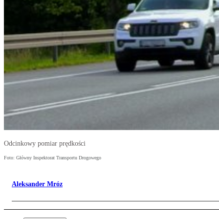
Odcinkowy pomiar prędkości
Foto: Główny Inspektorat Transportu Drogowego
Aleksander Mróz