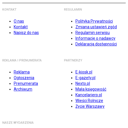
KONTAKT
REGULAMIN
O nas
Polityka Prywatności
Kontakt
Zmiana ustawień zgód
Napisz do nas
Regulamin serwisu
Informacje o nadawcy
Deklaracja dostępności
REKLAMA I PRENUMERATA
PARTNERZY
Reklama
E-kiosk.pl
Ogłoszenia
E-gazety.pl
Prenumerata
Nexto.pl
Archiwum
Mała księgowość
Kancelarierp.pl
Wieści Rolnicze
Życie Warszawy
NASZE WYDARZENIA