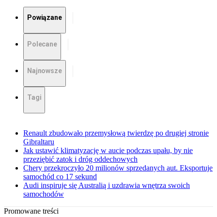
Powiązane
Polecane
Najnowsze
Tagi
Renault zbudowało przemysłową twierdzę po drugiej stronie
Gibraltaru
Jak ustawić klimatyzację w aucie podczas upału, by nie
przeziębić zatok i dróg oddechowych
Chery przekroczyło 20 milionów sprzedanych aut. Eksportuje
samochód co 17 sekund
Audi inspiruje się Australią i uzdrawia wnętrza swoich
samochodów
Promowane treści