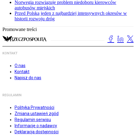
Norwegia rozwiązuje problem niedoboru kierowców
autobusów miejskich
Przed Polską jeden z najbardziej intensywnych okresów w
historii rozwoju dróg
Promowane treści
KONTAKT
O nas
Kontakt
Napisz do nas
REGULAMIN
Polityka Prywatności
Zmiana ustawień zgód
Regulamin serwisu
Informacje o nadawcy
Deklaracja dostępności