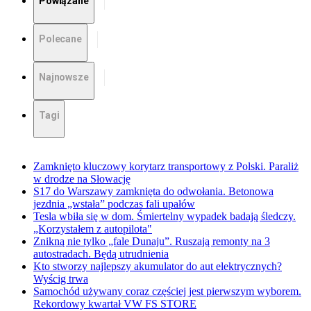
Powiązane
Polecane
Najnowsze
Tagi
Zamknięto kluczowy korytarz transportowy z Polski. Paraliż
w drodze na Słowację
S17 do Warszawy zamknięta do odwołania. Betonowa
jezdnia „wstała” podczas fali upałów
Tesla wbiła się w dom. Śmiertelny wypadek badają śledczy.
„Korzystałem z autopilota"
Znikną nie tylko „fale Dunaju”. Ruszają remonty na 3
autostradach. Będą utrudnienia
Kto stworzy najlepszy akumulator do aut elektrycznych?
Wyścig trwa
Samochód używany coraz częściej jest pierwszym wyborem.
Rekordowy kwartał VW FS STORE