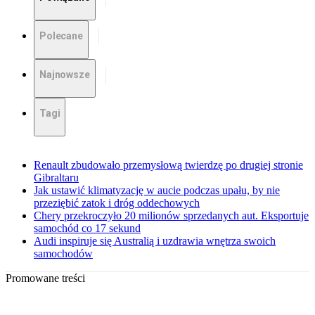
Polecane
Najnowsze
Tagi
Renault zbudowało przemysłową twierdzę po drugiej stronie
Gibraltaru
Jak ustawić klimatyzację w aucie podczas upału, by nie
przeziębić zatok i dróg oddechowych
Chery przekroczyło 20 milionów sprzedanych aut. Eksportuje
samochód co 17 sekund
Audi inspiruje się Australią i uzdrawia wnętrza swoich
samochodów
Promowane treści