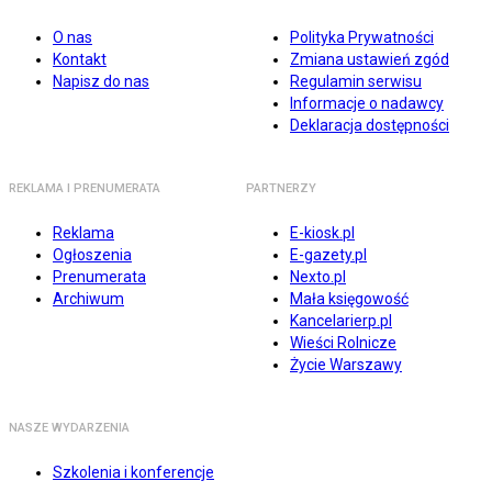
O nas
Polityka Prywatności
Kontakt
Zmiana ustawień zgód
Napisz do nas
Regulamin serwisu
Informacje o nadawcy
Deklaracja dostępności
REKLAMA I PRENUMERATA
PARTNERZY
Reklama
E-kiosk.pl
Ogłoszenia
E-gazety.pl
Prenumerata
Nexto.pl
Archiwum
Mała księgowość
Kancelarierp.pl
Wieści Rolnicze
Życie Warszawy
NASZE WYDARZENIA
Szkolenia i konferencje