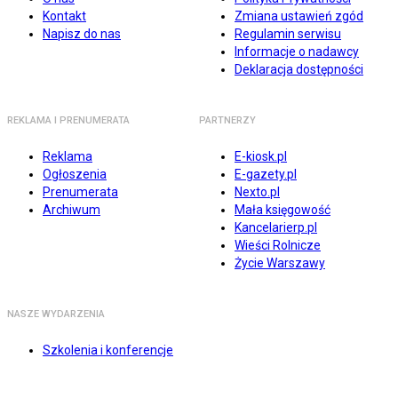
Kontakt
Zmiana ustawień zgód
Napisz do nas
Regulamin serwisu
Informacje o nadawcy
Deklaracja dostępności
REKLAMA I PRENUMERATA
PARTNERZY
Reklama
E-kiosk.pl
Ogłoszenia
E-gazety.pl
Prenumerata
Nexto.pl
Archiwum
Mała księgowość
Kancelarierp.pl
Wieści Rolnicze
Życie Warszawy
NASZE WYDARZENIA
Szkolenia i konferencje