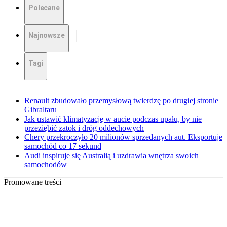
Polecane
Najnowsze
Tagi
Renault zbudowało przemysłową twierdzę po drugiej stronie
Gibraltaru
Jak ustawić klimatyzację w aucie podczas upału, by nie
przeziębić zatok i dróg oddechowych
Chery przekroczyło 20 milionów sprzedanych aut. Eksportuje
samochód co 17 sekund
Audi inspiruje się Australią i uzdrawia wnętrza swoich
samochodów
Promowane treści