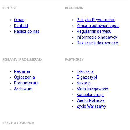
KONTAKT
REGULAMIN
O nas
Polityka Prywatności
Kontakt
Zmiana ustawień zgód
Napisz do nas
Regulamin serwisu
Informacje o nadawcy
Deklaracja dostępności
REKLAMA I PRENUMERATA
PARTNERZY
Reklama
E-kiosk.pl
Ogłoszenia
E-gazety.pl
Prenumerata
Nexto.pl
Archiwum
Mała księgowość
Kancelarierp.pl
Wieści Rolnicze
Życie Warszawy
NASZE WYDARZENIA