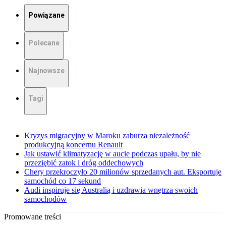
Powiązane
Polecane
Najnowsze
Tagi
Kryzys migracyjny w Maroku zaburza niezależność
produkcyjną koncernu Renault
Jak ustawić klimatyzację w aucie podczas upału, by nie
przeziębić zatok i dróg oddechowych
Chery przekroczyło 20 milionów sprzedanych aut. Eksportuje
samochód co 17 sekund
Audi inspiruje się Australią i uzdrawia wnętrza swoich
samochodów
Promowane treści