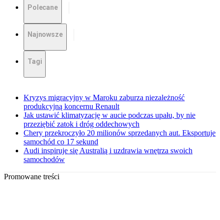
Polecane
Najnowsze
Tagi
Kryzys migracyjny w Maroku zaburza niezależność
produkcyjną koncernu Renault
Jak ustawić klimatyzację w aucie podczas upału, by nie
przeziębić zatok i dróg oddechowych
Chery przekroczyło 20 milionów sprzedanych aut. Eksportuje
samochód co 17 sekund
Audi inspiruje się Australią i uzdrawia wnętrza swoich
samochodów
Promowane treści