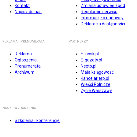
Kontakt
Zmiana ustawień zgód
Napisz do nas
Regulamin serwisu
Informacje o nadawcy
Deklaracja dostępności
REKLAMA I PRENUMERATA
PARTNERZY
Reklama
E-kiosk.pl
Ogłoszenia
E-gazety.pl
Prenumerata
Nexto.pl
Archiwum
Mała księgowość
Kancelarierp.pl
Wieści Rolnicze
Życie Warszawy
NASZE WYDARZENIA
Szkolenia i konferencje