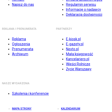
Napisz do nas
Regulamin serwisu
Informacje o nadawcy
Deklaracja dostępności
REKLAMA I PRENUMERATA
PARTNERZY
Reklama
E-kiosk.pl
Ogłoszenia
E-gazety.pl
Prenumerata
Nexto.pl
Archiwum
Mała księgowość
Kancelarierp.pl
Wieści Rolnicze
Życie Warszawy
NASZE WYDARZENIA
Szkolenia i konferencje
MAPA STRONY
KALENDARIUM