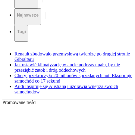
Najnowsze
Tagi
Renault zbudowało przemysłową twierdzę po drugiej stronie
Gibraltaru
Jak ustawić klimatyzację w aucie podczas upału, by nie
przeziębić zatok i dróg oddechowych
Chery przekroczyło 20 milionów sprzedanych aut. Eksportuje
samochód co 17 sekund
Audi inspiruje się Australią i uzdrawia wnętrza swoich
samochodów
Promowane treści