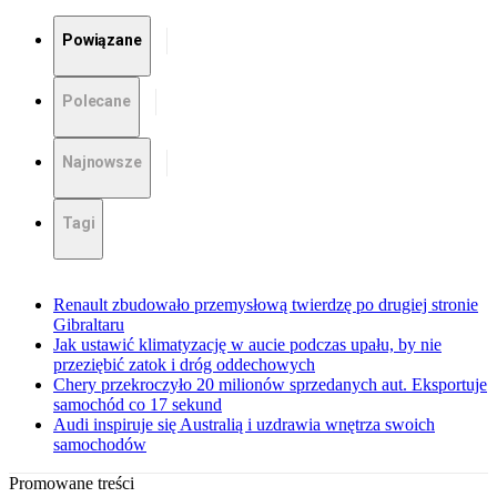
Powiązane
Polecane
Najnowsze
Tagi
Renault zbudowało przemysłową twierdzę po drugiej stronie
Gibraltaru
Jak ustawić klimatyzację w aucie podczas upału, by nie
przeziębić zatok i dróg oddechowych
Chery przekroczyło 20 milionów sprzedanych aut. Eksportuje
samochód co 17 sekund
Audi inspiruje się Australią i uzdrawia wnętrza swoich
samochodów
Promowane treści