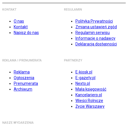
KONTAKT
REGULAMIN
O nas
Polityka Prywatności
Kontakt
Zmiana ustawień zgód
Napisz do nas
Regulamin serwisu
Informacje o nadawcy
Deklaracja dostępności
REKLAMA I PRENUMERATA
PARTNERZY
Reklama
E-kiosk.pl
Ogłoszenia
E-gazety.pl
Prenumerata
Nexto.pl
Archiwum
Mała księgowość
Kancelarierp.pl
Wieści Rolnicze
Życie Warszawy
NASZE WYDARZENIA